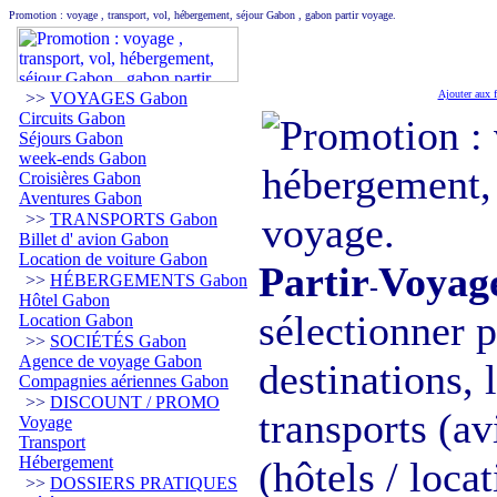
Promotion : voyage , transport, vol, hébergement, séjour Gabon , gabon partir voyage.
Ajouter aux f
>>
VOYAGES Gabon
Circuits Gabon
Séjours Gabon
week-ends Gabon
Croisières Gabon
Aventures Gabon
>>
TRANSPORTS Gabon
Billet d' avion Gabon
Location de voiture Gabon
Partir
Voyag
>>
HÉBERGEMENTS Gabon
-
Hôtel Gabon
sélectionner 
Location Gabon
>>
SOCIÉTÉS Gabon
Agence de voyage Gabon
destinations,
Compagnies aériennes Gabon
>>
DISCOUNT / PROMO
transports (av
Voyage
Transport
Hébergement
(hôtels / loca
>>
DOSSIERS PRATIQUES