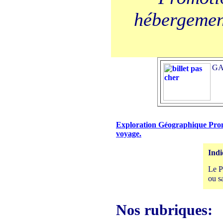
hébergement
GA
Exploration Géographique Promo
voyage.
Indi
Le P
ou s
Nos rubriques: