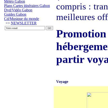
Météo Gabon
compris : tran
Plans Cartes itinéraires Gabon
Dvd/Vidéo Gabon
meilleures off
Guides Gabon
Cd/Musique du monde
>>
NEWSLETTER
Promotion :
hébergemen
partir voy
Voyage